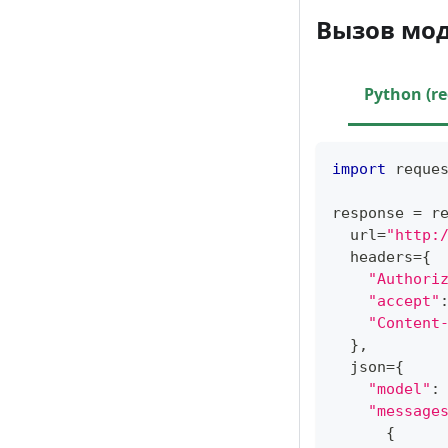
Вызов мод
Python (re
import
 reque
response 
=
 r
  url
=
"http:
  headers
=
{
"Authori
"accept"
"Content
}
,
  json
=
{
"model"
:
"message
{