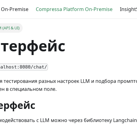
 On-Premise
Сompressa Platform On-Premise
Insigh
(API & UI)
нтерфейс
calhost:8080/chat/
ля тестирования разных настроек LLM и подбора промпто
кен в специальном поле.
терфейс
одействовать с LLM можно через библиотеку Langchain