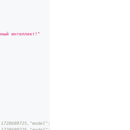
нный интеллект!"
:1728680725,"model":"Compressa-LLM","choices":[{"i
:1728680725,"model":"Compressa-LLM","choices":[{"i