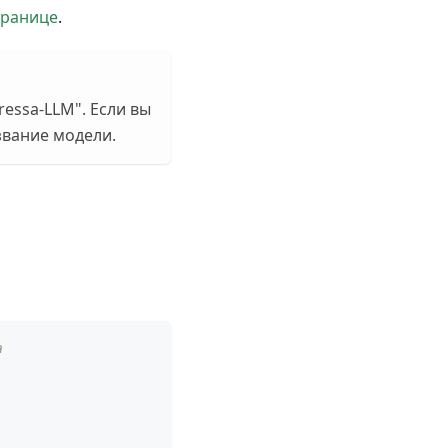
транице
.
essa-LLM". Если вы
звание модели.
а