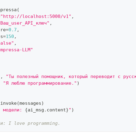
mpressa
(
=
"http://localhost:5000/v1"
,
"Ваш_user_API_ключ"
,
ure
=
0.7
,
ns
=
150
,
false"
,
ompressa-LLM"
"
,
"Ты полезный помощник, который переводит с русс
,
"Я люблю программирование."
)
.
invoke
(
messages
)
т модели: 
{
ai_msg
.
content
}
"
)
ли: I love programming.