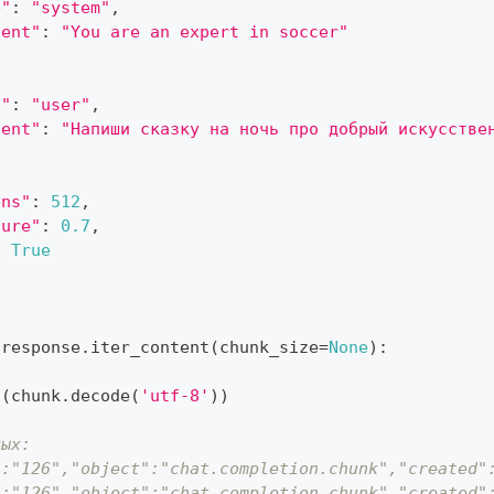
e"
:
"system"
,
tent"
:
"You are an expert in soccer"
e"
:
"user"
,
tent"
:
"Напиши сказку на ночь про добрый искусстве
ens"
:
512
,
ture"
:
0.7
,
:
True
 response
.
iter_content
(
chunk_size
=
None
)
:
:
t
(
chunk
.
decode
(
'utf-8'
)
)
ных:
":"126","object":"chat.completion.chunk","created"
":"126","object":"chat.completion.chunk","created"