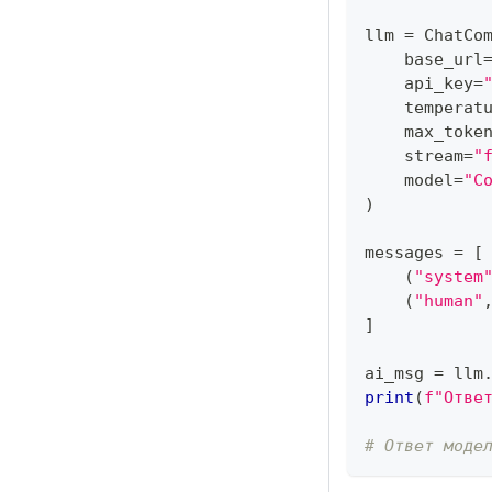
llm 
=
 ChatCo
    base_url
    api_key
=
    temperat
    max_toke
    stream
=
"
    model
=
"C
)
messages 
=
[
(
"system
(
"human"
]
ai_msg 
=
 llm
print
(
f"Отве
# Ответ моде