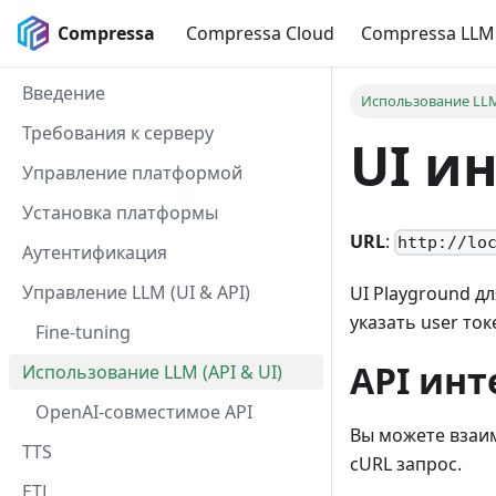
Compressa
Compressa Cloud
Compressa LLM
Введение
Использование LLM 
Требования к серверу
UI и
Управление платформой
Установка платформы
URL
:
http://lo
Аутентификация
Управление LLM (UI & API)
UI Playground д
указать user то
Fine-tuning
API ин
Использование LLM (API & UI)
OpenAI-совместимое API
Вы можете взаим
TTS
cURL запрос.
ETL