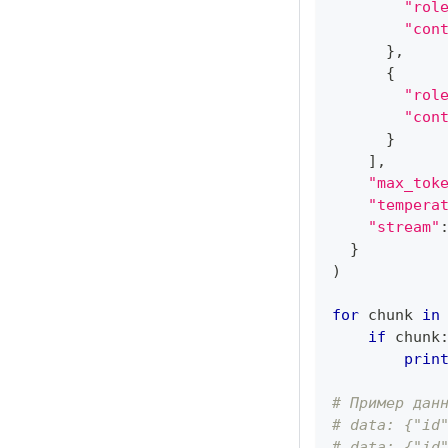
"rol
"con
}
,
{
"rol
"con
}
]
,
"max_tok
"tempera
"stream"
}
)
for
 chunk 
in
if
 chunk
prin
# Пример дан
# data: {"id
# data: {"id