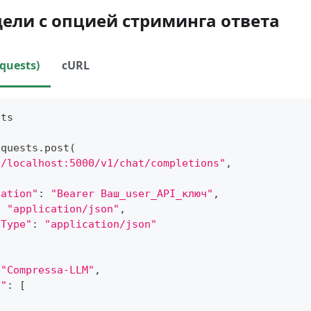
ели с опцией стриминга ответа
quests)
cURL
sts
equests
.
post
(
//localhost:5000/v1/chat/completions"
,
zation"
:
"Bearer Ваш_user_API_ключ"
,
:
"application/json"
,
-Type"
:
"application/json"
"Compressa-LLM"
,
s"
:
[