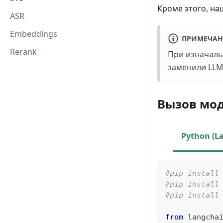
Кроме этого, на
ASR
Embeddings
ПРИМЕЧАН
Rerank
При изначаль
заменили LLM
Вызов мод
Python (L
#pip install
#pip install
#pip install
from
 langcha