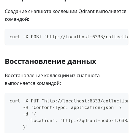
Создание снапшота коллекции Qdrant выполняется
командой:
curl -X POST "http://localhost:6333/collection
Восстановление данных
Восстановление коллекции из снапшота
выполняется командой:
curl -X PUT "http://localhost:6333/collections
     -H 'Content-Type: application/json' \
     -d '{
       "location": "http://qdrant-node-1:6333/
     }'