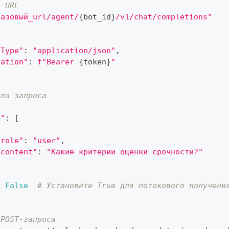
е URL
базовый_url/agent/
{
bot_id
}
/v1/chat/completions"
-Type"
:
"application/json"
,
zation"
:
f"Bearer 
{
token
}
"
ела запроса
s"
:
[
"role"
:
"user"
,
"content"
:
"Какие критерии оценки срочности?"
:
False
# Установите True для потокового получени
 POST-запроса