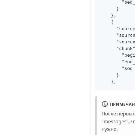
        "seq
      }
    },
    {
      "sourc
      "sourc
      "sourc
      "chunk
        "beg
        "end
        "seq
      }
    },
ПРИМЕЧАН
После первых
"messages", ч
нужно.