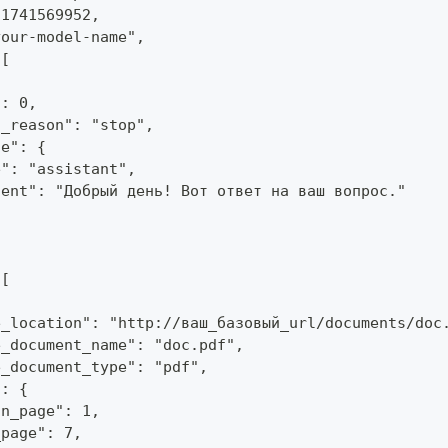
 1741569952,
your-model-name",
 [
": 0,
h_reason": "stop",
ge": {
e": "assistant",
tent": "Добрый день! Вот ответ на ваш вопрос."
 [
e_location": "http://ваш_базовый_url/documents/doc
e_document_name": "doc.pdf",
e_document_type": "pdf",
": {
in_page": 1,
_page": 7,