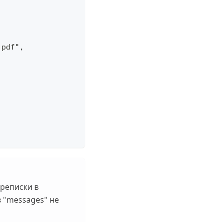
.pdf",
реписки в
в "messages" не