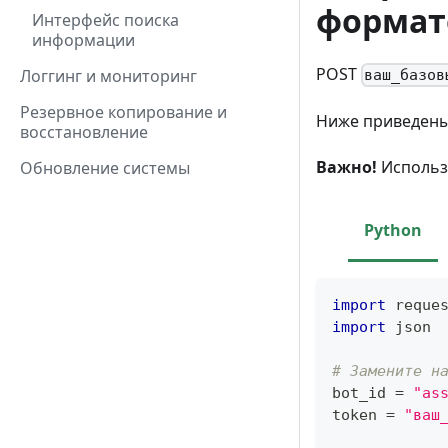
формат
Интерфейс поиска
информации
POST
Логгинг и мониторинг
ваш_базов
Резервное копирование и
Ниже приведены 
восстановление
Важно!
Использ
Обновление системы
Python
import
 reque
import
 json
# Замените н
bot_id 
=
"as
token 
=
"ваш