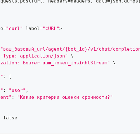
equests
.
post
(
url
,
 headers
=
headers
,
 data
=
json
.
dumps
ue
=
"curl"
 label
=
"cURL"
>
 
"ваш_базовый_url/agent/{bot_id}/v1/chat/completio
t-Type: application/json"
 \
ization: Bearer ваш_токен_InsightStream"
 \
s"
:
[
e"
:
"user"
,
tent"
:
"Какие критерии оценки срочности?"
:
 false