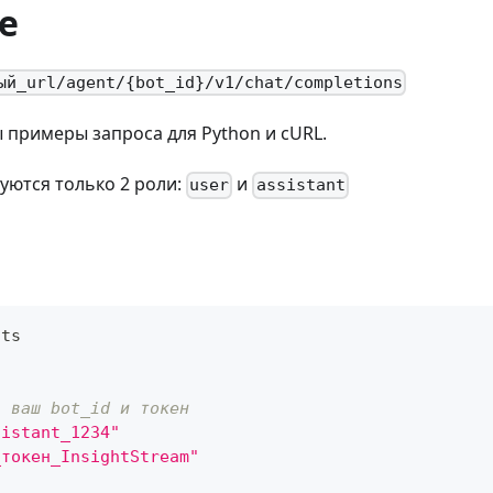
е
ый_url/agent/{bot_id}/v1/chat/completions
примеры запроса для Python и cURL.
уются только 2 роли:
и
user
assistant
sts
а ваш bot_id и токен
sistant_1234"
_токен_InsightStream"