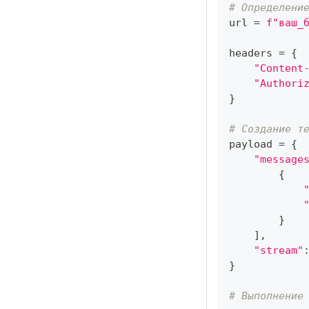
# Определени
url 
=
f"ваш_
headers 
=
{
"Content
"Authori
}
# Создание т
payload 
=
{
"message
{
}
]
,
"stream"
}
# Выполнение