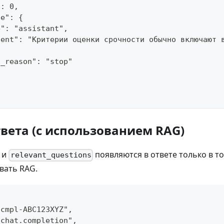
": 0,
ge": {
e": "assistant",
tent": "Критерии оценки срочности обычно включают 
h_reason": "stop"
вета (с использованием RAG)
и
появляются в ответе только в то
relevant_questions
вать RAG.
tcmpl-ABC123XYZ",
"chat.completion",