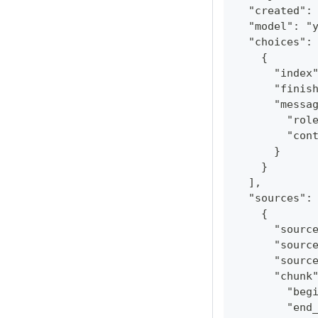
  "created":
  "model": "
  "choices":
    {
      "index
      "finis
      "messa
        "rol
        "con
      }
    }
  ],
  "sources":
    {
      "sourc
      "sourc
      "sourc
      "chunk
        "beg
        "end