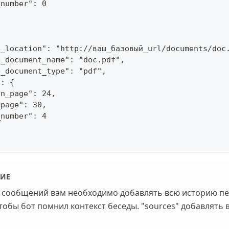
_number": 0
e_location": "http://ваш_базовый_url/documents/doc
e_document_name": "doc.pdf",
e_document_type": "pdf",
": {
in_page": 24,
_page": 30,
_number": 4
ИЕ
 сообщений вам необходимо добавлять всю историю пе
тобы бот помнил контекст беседы. "sources" добавлять 