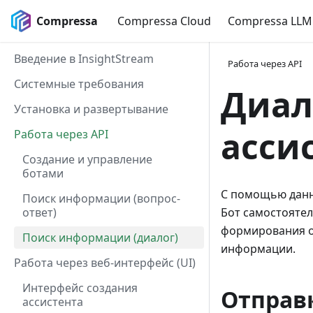
Compressa
Compressa Cloud
Compressa LLM
Введение в InsightStream
Работа через API
Системные требования
Диал
Установка и развертывание
асси
Работа через API
Создание и управление
ботами
С помощью данн
Поиск информации (вопрос-
ответ)
Бот самостоятел
формирования от
Поиск информации (диалог)
информации.
Работа через веб-интерфейс (UI)
Интерфейс создания
Отправ
ассистента