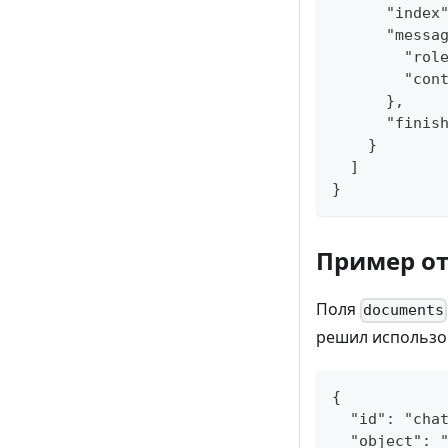
      "index
      "messa
        "rol
        "con
      },
      "finis
    }
  ]
}
Пример от
Поля
documents
решил использо
{
  "id": "cha
  "object": 