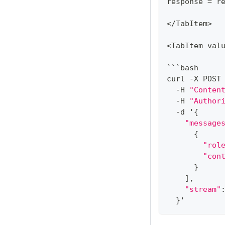
response 
=
 r
<
/
TabItem
>
<
TabItem val
```bash
curl 
-
X POST
-
H 
"Conten
-
H 
"Author
-
d '
{
"message
{
"rol
"con
}
]
,
"stream"
}
'