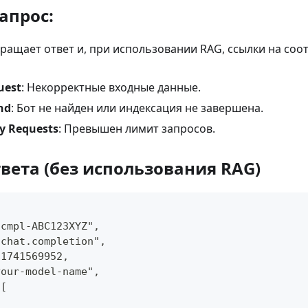
апрос:
вращает ответ и, при использовании RAG, ссылки на со
uest
: Некорректные входные данные.
nd
: Бот не найден или индексация не завершена.
y Requests
: Превышен лимит запросов.
вета (без использования RAG)
tcmpl-ABC123XYZ",
"chat.completion",
 1741569952,
your-model-name",
 [